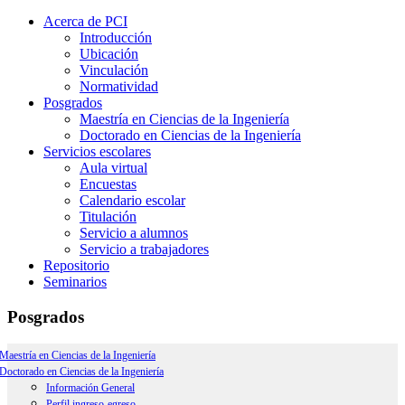
Acerca de PCI
Introducción
Ubicación
Vinculación
Normatividad
Posgrados
Maestría en Ciencias de la Ingeniería
Doctorado en Ciencias de la Ingeniería
Servicios escolares
Aula virtual
Encuestas
Calendario escolar
Titulación
Servicio a alumnos
Servicio a trabajadores
Repositorio
Seminarios
Posgrados
Maestría en Ciencias de la Ingeniería
Doctorado en Ciencias de la Ingeniería
Información general
Perfil ingreso-egreso
Información General
Misión y Visión
Perfil ingreso-egreso