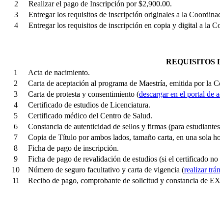
2
Realizar el pago de Inscripción por $2,900.00.
3
Entregar los requisitos de inscripción originales a la Coordina
4
Entregar los requisitos de inscripción en copia y digital a la
REQUISITOS 
1
Acta de nacimiento.
2
Carta de aceptación al programa de Maestría, emitida por la 
3
Carta de protesta y consentimiento (
descargar en el portal de
4
Certificado de estudios de Licenciatura.
5
Certificado médico del Centro de Salud.
6
Constancia de autenticidad de sellos y firmas (para estudiantes 
7
Copia de Título por ambos lados, tamaño carta, en una sola ho
8
Ficha de pago de inscripción.
9
Ficha de pago de revalidación de estudios (si el certificado n
10
Número de seguro facultativo y carta de vigencia (
realizar tr
11
Recibo de pago, comprobante de solicitud y constancia de