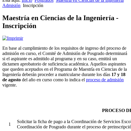
Está aquí:
Inicio
Posgrados
Maestría en Ciencias de la Ingeniería
Perfil ingreso-egreso
Admisión
Inscripción
Misión y visión
Objetivos y metas
Maestría en Ciencias de la Ingeniería -
Plan de estudios
Estudiantes
Inscripción
Egresados
Seguimiento egresados
Núcleo Académico
Corresponsables Académicos
En base al cumplimiento de los requisitos de ingreso del proceso de
Acentuaciones y LIES
admisión en curso, el Comité de Admisión de Posgrado determinará
Tutorías
si el aspirante es admitido al programa y en su caso, emitirá un
Productividad Académica
dictamen aprobatorio de suficiencia académica. Aquellos aspirantes
Vinculación
Resumen
que queden aceptados en el Programa de Maestría en Ciencias de la
Organización del Programa
Artículos Indexados
Ingeniería deberán proceder a matricularse durante los días
17 y 18
Admisión
Recursos Humanos
de agosto
del año en curso como lo indica el
proceso de admisión
Proceso de egreso
Congresos Internacionales
Proceso de admisión
vigente.
Preguntas frecuentes
Requisitos de preinscripción
Informes
Requisitos de ingreso
Examen de admisión
Inscripción
PROCESO D
Solicitar la ficha de pago a la Coordinación de Servicios Esc
1
Coordinación de Posgrado durante el proceso de preinscripció