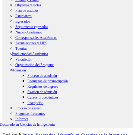
Objetivos y metas
Plan de estudios
Estudiantes
Egresados
Seguimiento egresados
Núcleo Académico
Corresponsables Académicos
Acentuaciones y LIES
Tutorías
Productividad Académica
Vinculación
Resumen
Organización del Programa
Artículos Indexados
Admisión
Recursos Humanos
Congresos Internacionales
Proceso de admisión
Requisitos de preinscripción
Requisitos de ingreso
Examen de admisión
Cursos propedéuticos
Inscripción
Proceso de egreso
Preguntas frecuentes
Informes
Doctorado en Ciencias de la Ingeniería
Información General