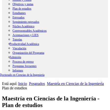
Objetivos y metas
Plan de estudios
Estudiantes
Egresados
Seguimiento egresados
Núcleo Académico
Corresponsables Académicos
Acentuaciones y LIES
Tutorías
Productividad Académica
Vinculación
Resumen
Organización del Programa
Artículos Indexados
Admisión
Recursos Humanos
Proceso de egreso
Congresos Internacionales
Proceso de admisión
Preguntas frecuentes
Requisitos de preinscripción
Informes
Requisitos de ingreso
Doctorado en Ciencias de la Ingeniería
Examen de admisión
Información General
Cursos propedéuticos
Está aquí:
Inicio
Posgrados
Maestría en Ciencias de la Ingeniería
Perfil ingreso-egreso
Inscripción
Plan de estudios
Misión y visión
Objetivos y metas
Maestría en Ciencias de la Ingeniería -
Plan de estudios
Estudiantes
Plan de estudios
Egresados