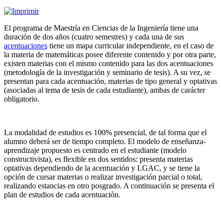
Seguimiento egresados
Núcleo Académico
Corresponsables Académicos
El programa de Maestría en Ciencias de la Ingeniería tiene una
Acentuaciones y LIES
duración de dos años (cuatro semestres) y cada una de sus
Tutorías
acentuaciones
tiene un mapa curricular independiente, en el caso de
Productividad Académica
la materia de matemáticas posee diferente contenido y por otra parte,
Vinculación
Resumen
existen materias con el mismo contenido para las dos acentuaciones
Organización del Programa
Artículos Indexados
(metodología de la investigación y seminario de tesis). A su vez, se
Admisión
Recursos Humanos
presentan para cada acentuación, materias de tipo general y optativas
Proceso de egreso
Congresos Internacionales
Proceso de admisión
(asociadas al tema de tesis de cada estudiante), ambas de carácter
Preguntas frecuentes
Requisitos de preinscripción
obligatorio.
Informes
Requisitos de ingreso
Examen de admisión
Inscripción
La modalidad de estudios es 100% presencial, de tal forma que el
alumno deberá ser de tiempo completo. El modelo de enseñanza-
aprendizaje propuesto es centrado en el estudiante (modelo
constructivista), es flexible en dos sentidos: presenta materias
optativas dependiendo de la acentuación y LGAC, y se tiene la
opción de cursar materias o realizar investigación parcial o total,
realizando estancias en otro posgrado. A continuación se presenta el
plan de estudios de cada acentuación.